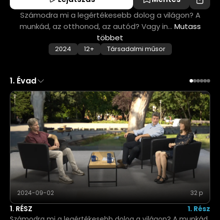
Számodra mi a legértékesebb dolog a világon? A
munkád, az otthonod, az autód? Vagy in...
Mutass
többet
2024
12+
T
ársadalmi műsor
1
.
Évad
2024-09-02
32 p
1. RÉSZ
1. Rész
Számodra mi a legértékesebb dolog a világon? A munkád,