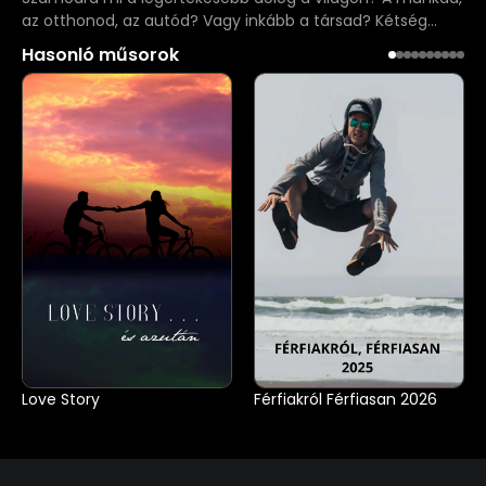
az otthonod, az autód? Vagy inkább a társad? Kétség
nélkül az ember! Az ember élete! Mégis, az ember élete
Hasonló műsorok
ellen folyik a legkomolyabb támadás! Tudtad, hogy a
megfogant gyermekek közel felét meggyilkoljuk az
anyaméhben? Ez másodpercenként két élet… Ez a szám
olyan nagy, hogy szegről-végről mindnyájan érintettek
vagyunk.
Love Story
Férfiakról Férfiasan 2026