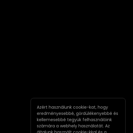
Azért használunk cookie-kat, hogy
eredményesebbé, gördülékenyebbé és
kellemesebbé tegyük felhasználóink
számára a webhely használatát. Az
általunk használt cookie-kkal és a