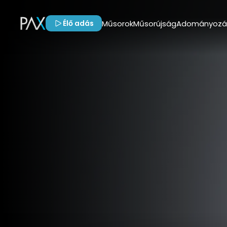
Élő adás
Műsorok
Műsorújság
Adományozá