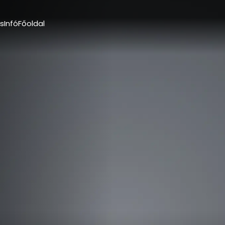
s
Infó
Főoldal