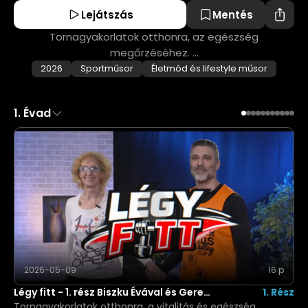
Lejátszás
Mentés
Tornagyakorlatok otthonra, az egészség
megőrzéséhez. ...
2026
S
portműsor
É
letmód és lifestyle műsor
1
.
Évad
2026-05-09
16 p
Légy fitt - 1. rész Biszku Évával és Gere
1. Rész
Benjáminnal
Tornagyakorlatok otthonra, a vitalitás és egészség