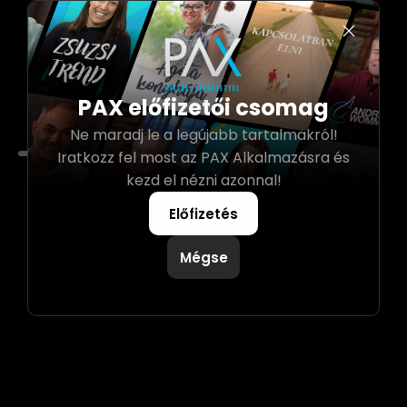
PAX előfizetői csomag
Ne maradj le a legújabb tartalmakról!
0:00
Iratkozz fel most az PAX Alkalmazásra és
kezd el nézni azonnal!
Előfizetés
Mégse