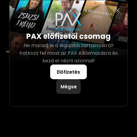
PAX előfizetői csomag
Ne maradj le a legújabb tartalmakról!
0:00
Iratkozz fel most az PAX Alkalmazásra és
kezd el nézni azonnal!
Előfizetés
Mégse