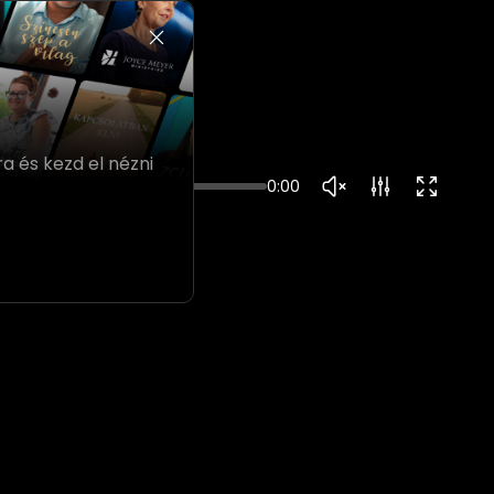
a és kezd el nézni
0:00