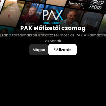
PAX előfizetői csomag
gújabb tartalmakról! Iratkozz fel most az PAX Alkalmazásr
azonnal!
Mégse
Előfizetés