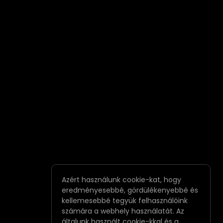
Azért használunk cookie-kat, hogy
eredményesebbé, gördülékenyebbé és
kellemesebbé tegyük felhasználóink
számára a webhely használatát. Az
általunk használt cookie-kkal és a