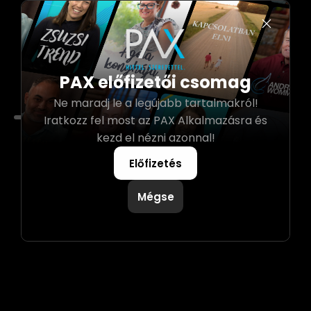
PAX előfizetői csomag
Ne maradj le a legújabb tartalmakról!
0:00
Iratkozz fel most az PAX Alkalmazásra és
kezd el nézni azonnal!
Előfizetés
Mégse