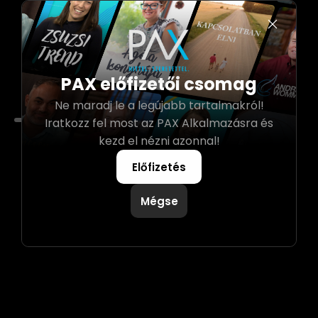
PAX előfizetői csomag
Ne maradj le a legújabb tartalmakról!
0:00
Iratkozz fel most az PAX Alkalmazásra és
kezd el nézni azonnal!
Előfizetés
Mégse