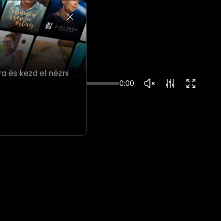
a és kezd el nézni
0:00