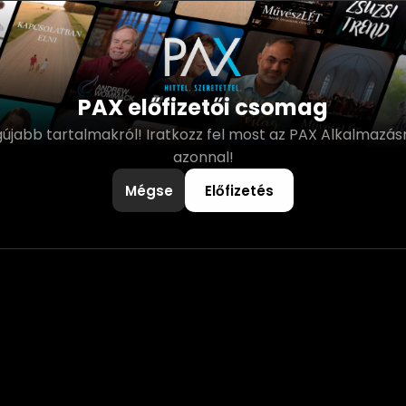
PAX előfizetői csomag
gújabb tartalmakról! Iratkozz fel most az PAX Alkalmazásr
azonnal!
Mégse
Előfizetés