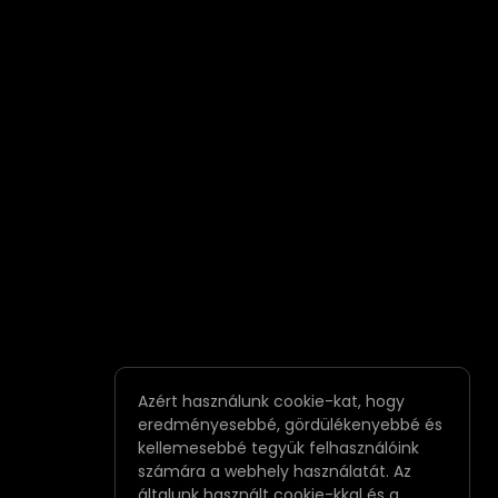
Azért használunk cookie-kat, hogy
eredményesebbé, gördülékenyebbé és
kellemesebbé tegyük felhasználóink
számára a webhely használatát. Az
általunk használt cookie-kkal és a